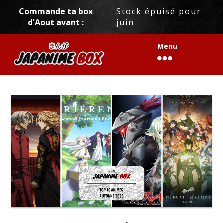
[trustindex data-widget-id=8a60c5d36ab81172e4663c4aba8]
Commande ta box
Stock épuisé pour
d'Aout avant :
juin
Menu