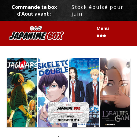
[trustindex data-widget-id=8a60c5d36ab81172e4663c4aba8]
Commande ta box
Stock épuisé pour
d'Aout avant :
juin
Menu