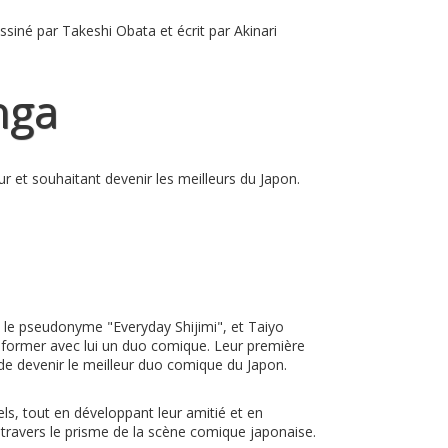
essiné par
Takeshi Obata
et écrit par
Akinari
nga
 et souhaitant devenir les meilleurs du Japon.
s le pseudonyme "Everyday Shijimi", et Taiyo
de former avec lui un duo comique. Leur première
 de devenir le meilleur duo comique du Japon.
els, tout en développant leur amitié et en
 travers le prisme de la scène comique japonaise.