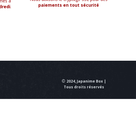
mes à
paiements en tout sécurité
dredi
.
©
2024, Japanime Box |
Tous droits réservés