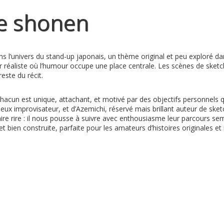
le shonen
 l’univers du stand-up japonais, un thème original et peu exploré dan
r réaliste où l’humour occupe une place centrale. Les scènes de sketch
este du récit.
acun est unique, attachant, et motivé par des objectifs personnels q
ueux improvisateur, et d’Azemichi, réservé mais brillant auteur de sket
e rire : il nous pousse à suivre avec enthousiasme leur parcours semé d
t bien construite, parfaite pour les amateurs d’histoires originales et 