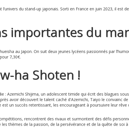
’univers du stand-up japonais. Sorti en France en juin 2023, il est d
ns importantes du ma
ueisha au Japon. On suit deux jeunes lycéens passionnés par l’humour
s pour 7,30€.
w-ha Shoten !
ie : Azemichi Shijima, un adolescent timide qui écrit des blagues sou
 Après avoir découvert le talent caché d'Azemichi, Taiyo le convainc 
le est un succès retentissant, les encourageant à poursuivre leur rêve
es compétitions, rencontrent des rivaux et surmontent des défis personn
e les thèmes de la passion, de la persévérance et de la quête de soi à