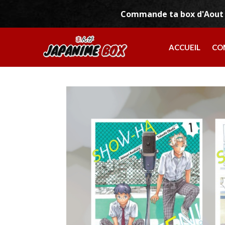
[trustindex data-widget-id=8a60c5d36ab81172e4663c4aba8]
Commande ta box d'Aout 
ACCUEIL
CO