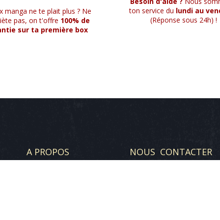
Besoin d'aide ?
Nous som
ton service du
lundi au ven
x manga ne te plait plus ? Ne
(Réponse sous 24h) !
uiète pas, on t'offre
100% de
ntie sur ta première box
A PROPOS
NOUS CONTACTER
karl@japanimebox.fr
marlet@japanimebox.fr