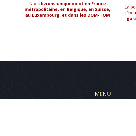
Nous
livrons uniquement en France
La bo
métropolitaine, en Belgique, en Suisse,
t'inq
au Luxembourg, et dans les DOM-TOM
gara
MENU