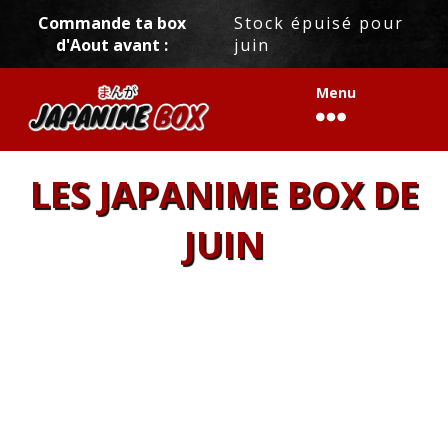
[trustindex data-widget-id=8a60c5d36ab81172e4663c4aba8]
Commande ta box
Stock épuisé pour
d'Aout avant :
juin
Menu
LES JAPANIME BOX DE
JUIN