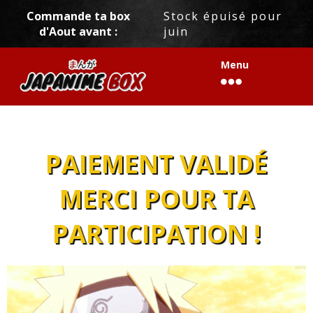
[trustindex data-widget-id=8a60c5d36ab81172e4663c4aba8]
Commande ta box
Stock épuisé pour
d'Aout avant :
juin
Menu
PAIEMENT VALIDÉ
MERCI POUR TA
PARTICIPATION !