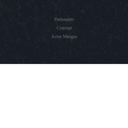
Partenaires
Concept
Actus Mangas
A PROPOS
CGVU
Politique De Confidentialité
Politique De Remboursement
Contact